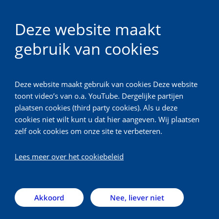
Deze website maakt
gebruik van cookies
Jong UMC Utrecht
Deze website maakt gebruik van cookies Deze website
Terug
toont video’s van o.a. YouTube. Dergelijke partijen
plaatsen cookies (third party cookies). Als u deze
Aanmelden
cookies niet wilt kunt u dat hier aangeven. Wij plaatsen
zelf ook cookies om onze site te verbeteren.
Wat leuk dat je op de hoogte wil blijven van al onze
Lees meer over het cookiebeleid
activiteiten en nieuwtjes! Aan het eind van iedere
maand ontvang je een update over al onze
activiteiten en maak je 'kennis' met een Jong
Akkoord
Nee, liever niet
UMC'er!